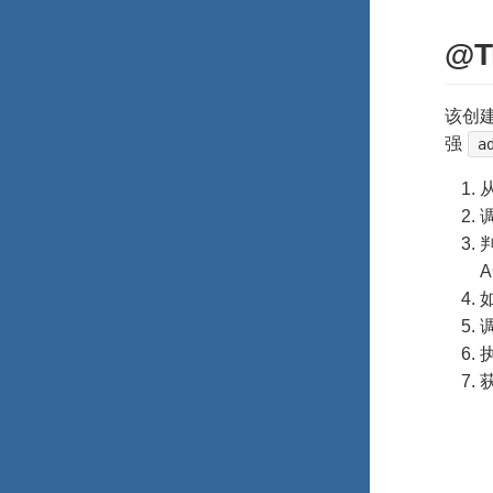
@T
该创
强
a