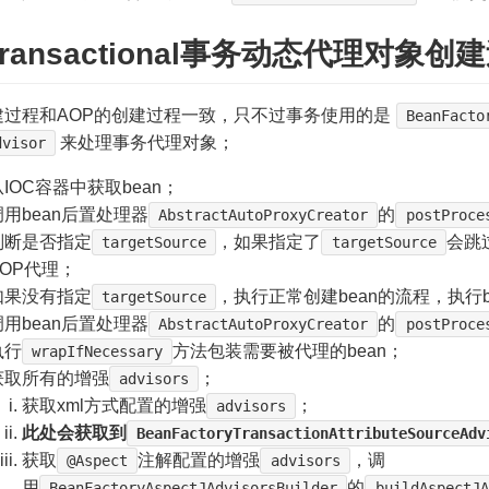
ransactional事务动态代理对象创
建过程和AOP的创建过程一致，只不过事务使用的是
BeanFacto
来处理事务代理对象；
dvisor
从IOC容器中获取bean；
调用bean后置处理器
的
AbstractAutoProxyCreator
postProce
判断是否指定
，如果指定了
会跳
targetSource
targetSource
AOP代理；
如果没有指定
，执行正常创建bean的流程，执行be
targetSource
调用bean后置处理器
的
AbstractAutoProxyCreator
postProce
执行
方法包装需要被代理的bean；
wrapIfNecessary
获取所有的增强
；
advisors
获取xml方式配置的增强
；
advisors
此处会获取到
BeanFactoryTransactionAttributeSourceAdv
获取
注解配置的增强
，调
@Aspect
advisors
用
的
BeanFactoryAspectJAdvisorsBuilder
buildAspectJA