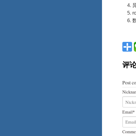
r
评
Post c
Nickna
*
Email
Comme