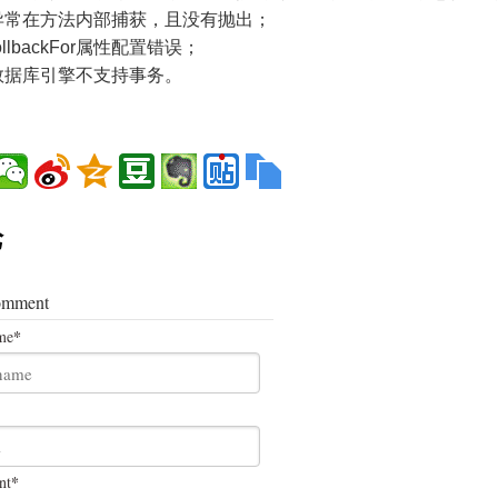
异常在方法内部捕获，且没有抛出；
ollbackFor属性配置错误；
数据库引擎不支持事务。
论
omment
*
me
*
nt