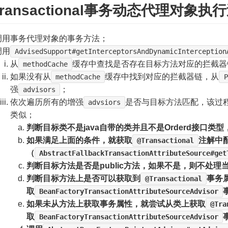
ransactional事务动态代理对象执
调用事务代理对象的事务方法；
调用
AdvisedSupport#getInterceptorsAndDynamicInterception
从
缓存中查找是否存在目标方法对应的拦截器
methodCache
如果没有从
缓存中找到对应的拦截器链，从
methodCache
P
强
；
advisors
依次遍历所有的增强
是否与目标方法匹配，该过
advsiors
类似；
判断目标类不是java自带的类并且不是Orderd接口类
如果满足上面的条件，就获取
注解中
@Transactional
（
AbstractFallbackTransactionAttributeSource#get
判断目标方法是否是public方法，如果不是，则不处理
判断目标方法上是否可以获取到
事务
@Transactional
取
BeanFactoryTransactionAttributeSourceAdvisor
如果未从方法上获取事务属性，就尝试从类上获取
@Tra
取
BeanFactoryTransactionAttributeSourceAdvisor