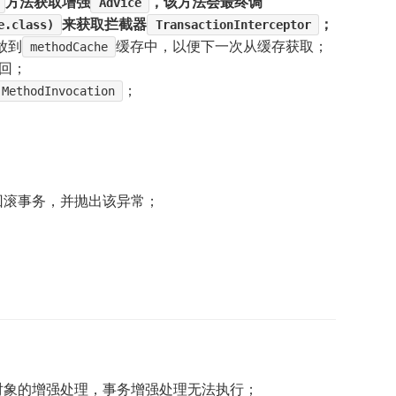
方法获取增强
，该方法会最终调
Advice
来获取拦截器
；
e.class)
TransactionInterceptor
放到
缓存中，以便下一次从缓存获取；
methodCache
回；
；
MethodInvocation
回滚事务，并抛出该异常；
对象的增强处理，事务增强处理无法执行；