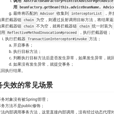
调用
AbstractBeanFactoryPointcutAdvisor#getAdvice
用
beanFactory.getBean(this.adviceBeanName, Advic
最终将匹配的
收集到
，并
Advisor
interceptorList
如果拦截器链
为空，则通过反射调用目标方法，将结果返
chain
如果拦截器链
不为空，就将拦截器链
统一封装为
chain
chain
调用
，执行拦截器链；
ReflectiveMethodInvocation#proceed
执行拦截器
方法；
TransactionInterceptor#invoke
开启事务；
执行目标方法；
判断执行目标方法后是否发生异常，如果发生异常，就
如果没有发生异常，就提交事务；
返回执行结果。
务失效的常见场景
事务对象没有被Spring管理；
事务方法不是public修饰；
方法内部调用事务方法，这里直接内部调用，没有经过动态代理