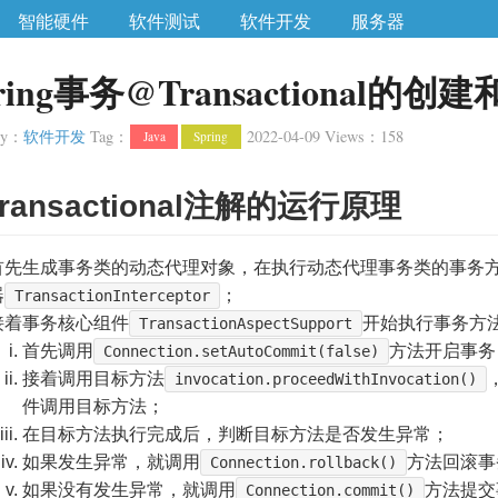
智能硬件
软件测试
软件开发
服务器
ring事务@Transactional的
ry
：
软件开发
Tag
：
2022-04-09
Views
：
158
Java
Spring
ransactional注解的运行原理
首先生成事务类的动态代理对象，在执行动态代理事务类的事务
器
；
TransactionInterceptor
接着事务核心组件
开始执行事务方
TransactionAspectSupport
首先调用
方法开启事务
Connection.setAutoCommit(false)
接着调用目标方法
invocation.proceedWithInvocation()
件调用目标方法；
在目标方法执行完成后，判断目标方法是否发生异常；
如果发生异常，就调用
方法回滚事
Connection.rollback()
如果没有发生异常，就调用
方法提交
Connection.commit()