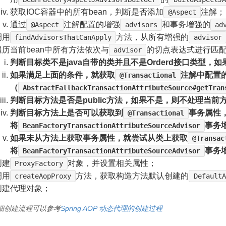
获取IOC容器中的所有bean，判断是否添加
注解；
@Aspect
通过
注解配置的增强
和事务增强的
@Aspect
advisors
ad
调用
方法，从所有增强的
findAdvisorsThatCanApply
advisor
遍历当前bean中所有方法依次与
的切点表达式进行匹配
advisor
判断目标类不是java自带的类并且不是Orderd接口类型，
如果满足上面的条件，就获取
注解中配置
@Transactional
（
AbstractFallbackTransactionAttributeSource#getTran
判断目标方法是否是public方法，如果不是，则不处理当前
判断目标方法上是否可以获取到
事务属性
@Transactional
将
事务
BeanFactoryTransactionAttributeSourceAdvisor
如果未从方法上获取事务属性，就尝试从类上获取
@Transac
将
事务
BeanFactoryTransactionAttributeSourceAdvisor
创建
对象，并设置相关属性；
ProxyFactory
调用
方法，获取构造方法默认创建的
createAopProxy
DefaultA
创建代理对象；
细创建流程可以参考
Spring AOP 动态代理的创建过程